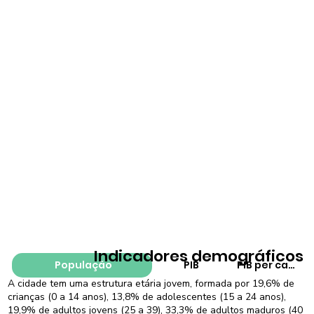
Indicadores demográficos
População
PIB
PIB per capita
A cidade tem uma estrutura etária jovem, formada por 19,6% de
crianças (0 a 14 anos), 13,8% de adolescentes (15 a 24 anos),
19,9% de adultos jovens (25 a 39), 33,3% de adultos maduros (40