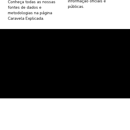
informação oficiais e
Conheça todas as nossas
públicas.
fontes de dados e
metodologias na página
Caravela Explicada
.
Caravela Dados e Estatísticas
CNPJ: 34.116.150/0001-87
Florianópolis, Santa Catarina.
contato@caravela.info
- (61) 9 8303 7880
Política de Compra
e
Política de Privacidade