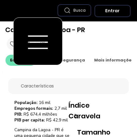
Entrar
Busca
Campina da Lagoa - PR
Economia
Saúde e Segurança
Mais informações
Características
População:
16 mil
Índice
Empregos formais:
2,7 mil
PIB:
R$ 674,4 milhões
Caravela
3
PIB per capita:
R$ 42,9 mil
Campina da Lagoa - PR é
Tamanho
uma pequena cidade que se