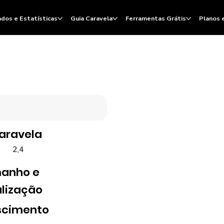
dos e Estatísticas
Guia Caravela
Ferramentas Grátis
Planos 
Caravela
2,4
anho e
lização
scimento