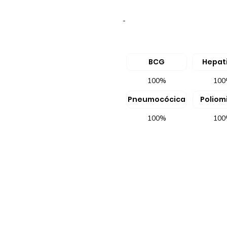
-
BCG
Hepati
100%
10
Pneumocócica
Poliomi
100%
10