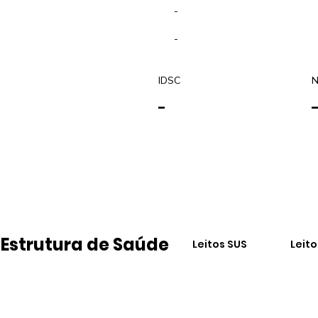
-
-
IDSC
N
-
Estrutura de Saúde
Leitos SUS
Leit