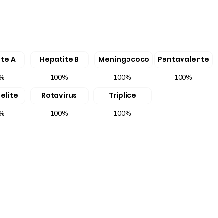
te A
Hepatite B
Meningococo
Pentavalente
0%
100%
100%
100%
elite
Rotavírus
Tríplice
0%
100%
100%