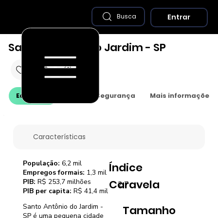
Entrar
Busca
Santo Antônio do Jardim - SP
Economia
Saúde e Segurança
Mais informações
Características
População:
6,2 mil
Índice
Empregos formais:
1,3 mil
PIB:
R$ 253,7 milhões
Caravela
2,7
PIB per capita:
R$ 41,4 mil
Santo Antônio do Jardim -
Tamanho
SP é uma pequena cidade