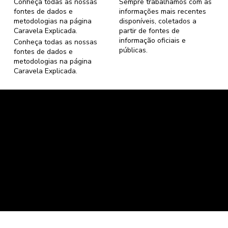
Conheça todas as nossas
Sempre trabalhamos com as
fontes de dados e
informações mais recentes
metodologias na página
disponíveis, coletados a
Caravela Explicada
.
partir de fontes de
informação oficiais e
Conheça todas as nossas
públicas.
fontes de dados e
metodologias na página
Caravela Explicada
.
Caravela Dados e Estatísticas
CNPJ: 34.116.150/0001-87
Florianópolis, Santa Catarina.
contato@caravela.info
- (61) 9 8303 7880
Política de Compra
e
Política de Privacidade