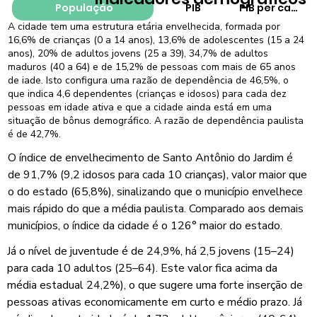
População
PIB
PIB per capita
A cidade tem uma estrutura etária envelhecida, formada por
16,6% de crianças (0 a 14 anos), 13,6% de adolescentes (15 a 24
anos), 20% de adultos jovens (25 a 39), 34,7% de adultos
maduros (40 a 64) e de 15,2% de pessoas com mais de 65 anos
de iade. Isto configura uma razão de dependência de 46,5%, o
que indica 4,6 dependentes (crianças e idosos) para cada dez
pessoas em idade ativa e que a cidade ainda está em uma
situação de bônus demográfico. A razão de dependência paulista
é de 42,7%.
O índice de envelhecimento de Santo Antônio do Jardim é
de 91,7% (9,2 idosos para cada 10 crianças), valor maior que
o do estado (65,8%), sinalizando que o município envelhece
mais rápido do que a média paulista. Comparado aos demais
municípios, o índice da cidade é o 126° maior do estado.
Já o nível de juventude é de 24,9%, há 2,5 jovens (15–24)
para cada 10 adultos (25–64). Este valor fica acima da
média estadual 24,2%), o que sugere uma forte inserção de
pessoas ativas economicamente em curto e médio prazo. Já