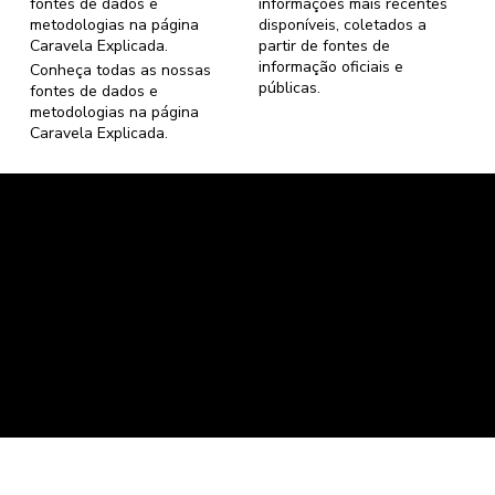
fontes de dados e
informações mais recentes
metodologias na página
disponíveis, coletados a
Caravela Explicada
.
partir de fontes de
informação oficiais e
Conheça todas as nossas
públicas.
fontes de dados e
metodologias na página
Caravela Explicada
.
Caravela Dados e Estatísticas
CNPJ: 34.116.150/0001-87
Florianópolis, Santa Catarina.
contato@caravela.info
- (61) 9 8303 7880
Política de Compra
e
Política de Privacidade