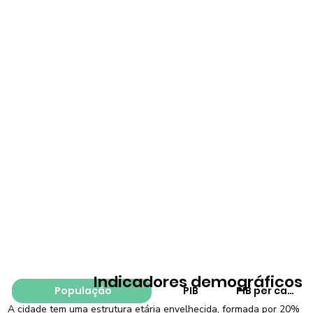
Indicadores demográficos
População
PIB
PIB per capita
A cidade tem uma estrutura etária envelhecida, formada por 20%