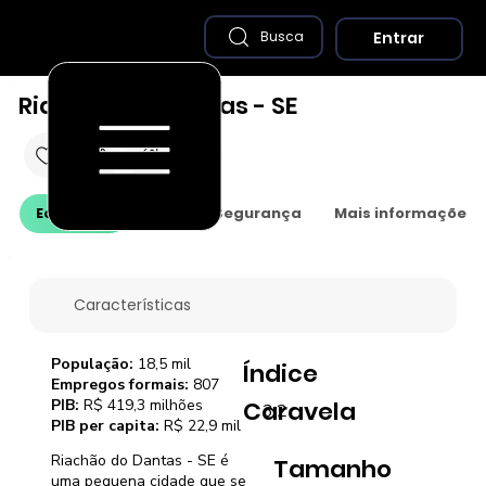
Entrar
Busca
Riachão do Dantas - SE
Economia
Saúde e Segurança
Mais informações
Características
População:
18,5 mil
Índice
Empregos formais:
807
PIB:
R$ 419,3 milhões
Caravela
3,2
PIB per capita:
R$ 22,9 mil
Riachão do Dantas - SE é
Tamanho
uma pequena cidade que se