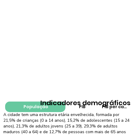
Indicadores demográficos
População
PIB
PIB per capita
A cidade tem uma estrutura etária envelhecida, formada por
21,5% de crianças (0 a 14 anos), 15,2% de adolescentes (15 a 24
anos), 21,3% de adultos jovens (25 a 39), 29,3% de adultos
maduros (40 a 64) e de 12,7% de pessoas com mais de 65 anos