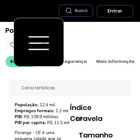
Entrar
Busca
Poranga - CE
Economia
Saúde e Segurança
Mais informações
Características
População:
12,4 mil
Índice
Empregos formais:
1,2 mil
PIB:
R$ 138,9 milhões
Caravela
2,9
PIB per capita:
R$ 11,5 mil
Poranga - CE é uma
Tamanho
pequena cidade que se