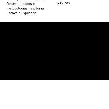
públicas.
fontes de dados e
metodologias na página
Caravela Explicada
.
Caravela Dados e Estatísticas
CNPJ: 34.116.150/0001-87
Florianópolis, Santa Catarina.
contato@caravela.info
- (61) 9 8303 7880
Política de Compra
e
Política de Privacidade