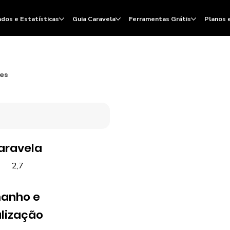
dos e Estatísticas
Guia Caravela
Ferramentas Grátis
Planos 
ões
aravela
2,7
anho e
lização