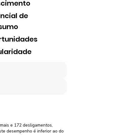
scimento
ncial de
sumo
rtunidades
laridade
rmais e 172 desligamentos,
ste desempenho é inferior ao do