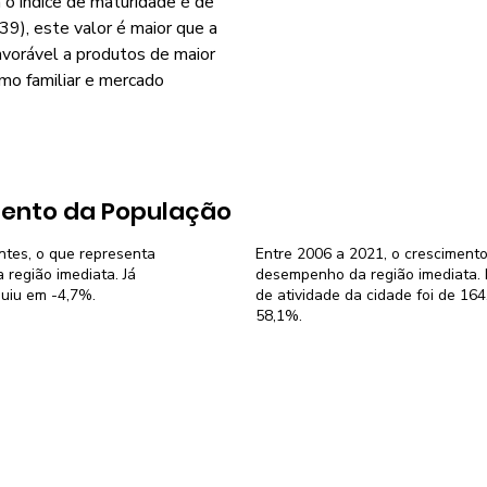
o índice de maturidade é de
9), este valor é maior que a
avorável a produtos de maior
smo familiar e mercado
ento da População
antes, o que representa
Entre 2006 a 2021, o crescimento
região imediata. Já
desempenho da região imediata. N
nuiu em -4,7%.
de atividade da cidade foi de 16
58,1%.