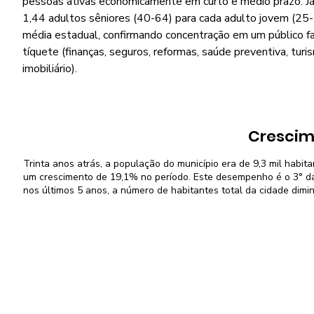
pessoas ativas economicamente em curto e médio prazo. Já 
1,44 adultos sêniores (40-64) para cada adulto jovem (25-3
média estadual, confirmando concentração em um público f
tíquete (finanças, seguros, reformas, saúde preventiva, turi
imobiliário).
Crescim
Trinta anos atrás, a população do município era de 9,3 mil habit
um crescimento de 19,1% no período. Este desempenho é o 3° da 
nos últimos 5 anos, a número de habitantes total da cidade dimi