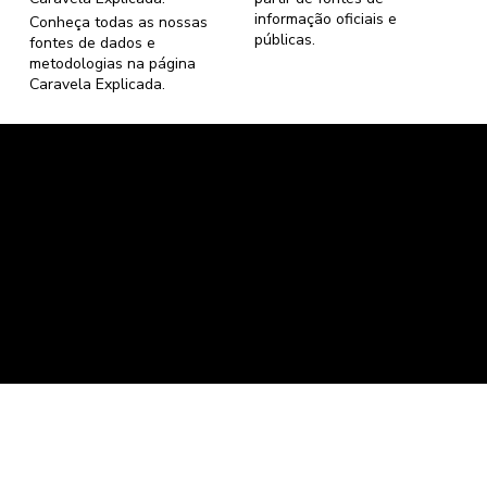
informação oficiais e
Conheça todas as nossas
públicas.
fontes de dados e
metodologias na página
Caravela Explicada
.
Caravela Dados e Estatísticas
CNPJ: 34.116.150/0001-87
Florianópolis, Santa Catarina.
contato@caravela.info
- (61) 9 8303 7880
Política de Compra
e
Política de Privacidade