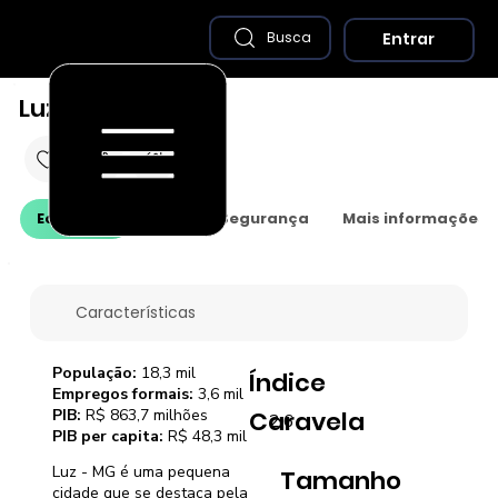
Entrar
Busca
Luz - MG
Economia
Saúde e Segurança
Mais informações
Características
População:
18,3 mil
Índice
Empregos formais:
3,6 mil
PIB:
R$ 863,7 milhões
Caravela
2,6
PIB per capita:
R$ 48,3 mil
Luz - MG é uma pequena
Tamanho
cidade que se destaca pela