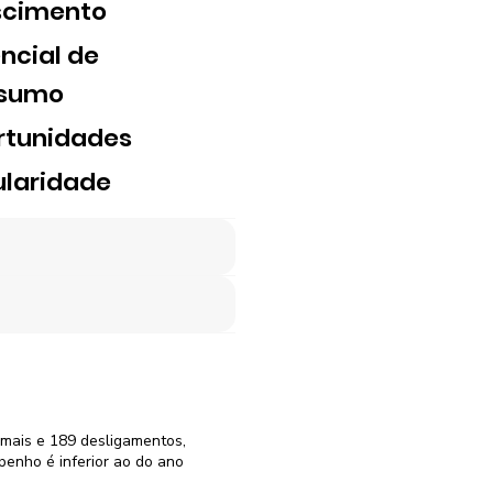
scimento
ncial de
sumo
rtunidades
laridade
rmais e 189 desligamentos,
enho é inferior ao do ano