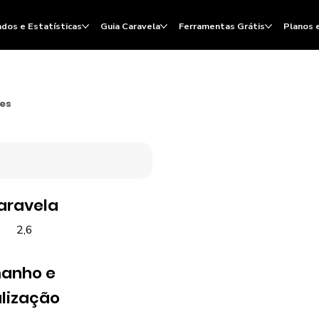
dos e Estatísticas
Guia Caravela
Ferramentas Grátis
Planos 
ões
aravela
2,6
anho e
lização