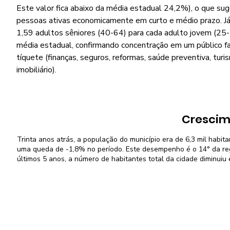
Este valor fica abaixo da média estadual 24,2%), o que su
pessoas ativas economicamente em curto e médio prazo. Já 
1,59 adultos sêniores (40-64) para cada adulto jovem (25-3
média estadual, confirmando concentração em um público f
tíquete (finanças, seguros, reformas, saúde preventiva, turi
imobiliário).
Crescim
Trinta anos atrás, a população do município era de 6,3 mil habit
uma queda de -1,8% no período. Este desempenho é o 14° da reg
últimos 5 anos, a número de habitantes total da cidade diminuiu