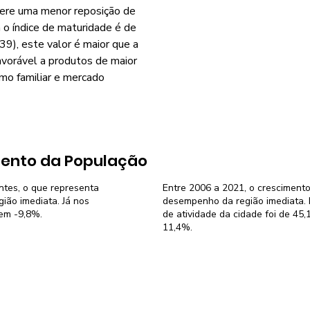
gere uma menor reposição de
o índice de maturidade é de
9), este valor é maior que a
avorável a produtos de maior
smo familiar e mercado
ento da População
antes, o que representa
Entre 2006 a 2021, o crescimento
ião imediata. Já nos
desempenho da região imediata. N
 em -9,8%.
de atividade da cidade foi de 45
11,4%.