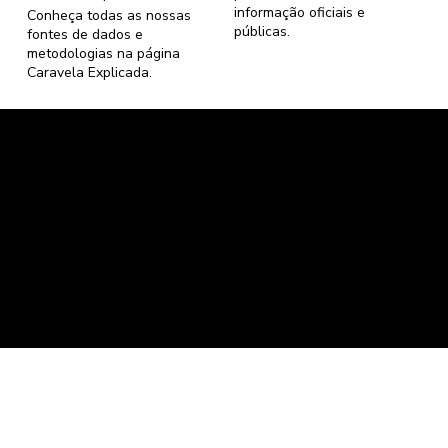
informação oficiais e
Conheça todas as nossas
públicas.
fontes de dados e
metodologias na página
Caravela Explicada
.
Caravela Dados e Estatísticas
CNPJ: 34.116.150/0001-87
Florianópolis, Santa Catarina.
contato@caravela.info
- (61) 9 8303 7880
Política de Compra
e
Política de Privacidade