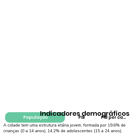
Indicadores demográficos
População
PIB
PIB per capita
A cidade tem uma estrutura etária jovem, formada por 19,6% de
crianças (0 a 14 anos), 14,2% de adolescentes (15 a 24 anos),