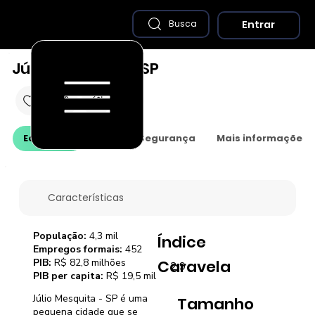
Entrar
Busca
Júlio Mesquita - SP
Economia
Saúde e Segurança
Mais informações
Características
População:
4,3 mil
Índice
Empregos formais:
452
PIB:
R$ 82,8 milhões
Caravela
2,9
PIB per capita:
R$ 19,5 mil
Júlio Mesquita - SP é uma
Tamanho
pequena cidade que se