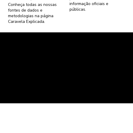
informação oficiais e
Conheça todas as nossas
públicas.
fontes de dados e
metodologias na página
Caravela Explicada
.
Caravela Dados e Estatísticas
CNPJ: 34.116.150/0001-87
Florianópolis, Santa Catarina.
contato@caravela.info
- (61) 9 8303 7880
Política de Compra
e
Política de Privacidade