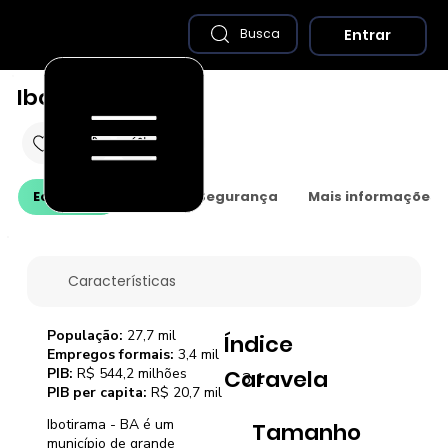
Entrar
Busca
Ibotirama - BA
Economia
Saúde e Segurança
Mais informações
Características
População:
27,7 mil
Índice
Empregos formais:
3,4 mil
PIB:
R$ 544,2 milhões
Caravela
3,1
PIB per capita:
R$ 20,7 mil
Ibotirama - BA é um
Tamanho
município de grande