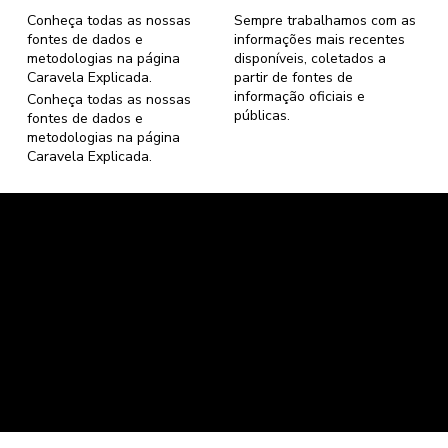
Conheça todas as nossas
Sempre trabalhamos com as
fontes de dados e
informações mais recentes
metodologias na página
disponíveis, coletados a
Caravela Explicada
.
partir de fontes de
informação oficiais e
Conheça todas as nossas
públicas.
fontes de dados e
metodologias na página
Caravela Explicada
.
Caravela Dados e Estatísticas
CNPJ: 34.116.150/0001-87
Florianópolis, Santa Catarina.
contato@caravela.info
- (61) 9 8303 7880
Política de Compra
e
Política de Privacidade