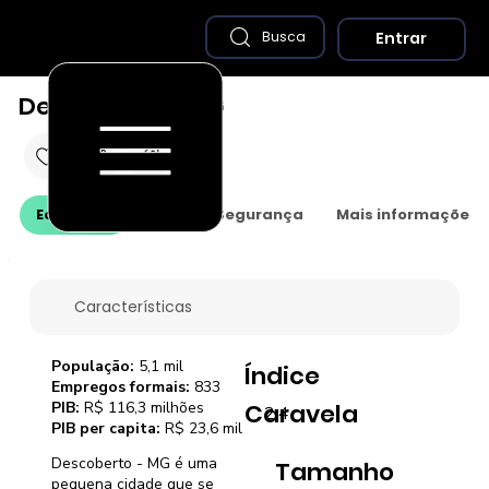
Entrar
Busca
Descoberto - MG
Economia
Saúde e Segurança
Mais informações
Características
População:
5,1 mil
Índice
Empregos formais:
833
PIB:
R$ 116,3 milhões
Caravela
2,4
PIB per capita:
R$ 23,6 mil
Descoberto - MG é uma
Tamanho
pequena cidade que se