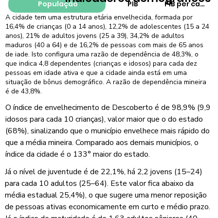
População
PIB
PIB per capita
A cidade tem uma estrutura etária envelhecida, formada por
16,4% de crianças (0 a 14 anos), 12,2% de adolescentes (15 a 24
anos), 21% de adultos jovens (25 a 39), 34,2% de adultos
maduros (40 a 64) e de 16,2% de pessoas com mais de 65 anos
de iade. Isto configura uma razão de dependência de 48,3%, o
que indica 4,8 dependentes (crianças e idosos) para cada dez
pessoas em idade ativa e que a cidade ainda está em uma
situação de bônus demográfico. A razão de dependência mineira
é de 43,8%.
O índice de envelhecimento de Descoberto é de 98,9% (9,9
idosos para cada 10 crianças), valor maior que o do estado
(68%), sinalizando que o município envelhece mais rápido do
que a média mineira. Comparado aos demais municípios, o
índice da cidade é o 133° maior do estado.
Já o nível de juventude é de 22,1%, há 2,2 jovens (15–24)
para cada 10 adultos (25–64). Este valor fica abaixo da
média estadual 25,4%), o que sugere uma menor reposição
de pessoas ativas economicamente em curto e médio prazo.