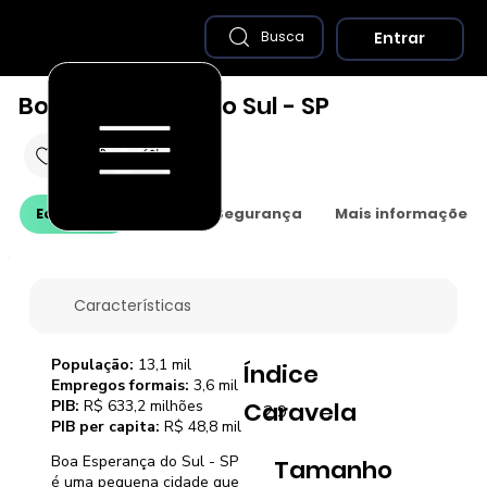
Entrar
Busca
Boa Esperança do Sul - SP
Economia
Saúde e Segurança
Mais informações
Características
População:
13,1 mil
Índice
Empregos formais:
3,6 mil
PIB:
R$ 633,2 milhões
Caravela
2,9
PIB per capita:
R$ 48,8 mil
Boa Esperança do Sul - SP
Tamanho
é uma pequena cidade que