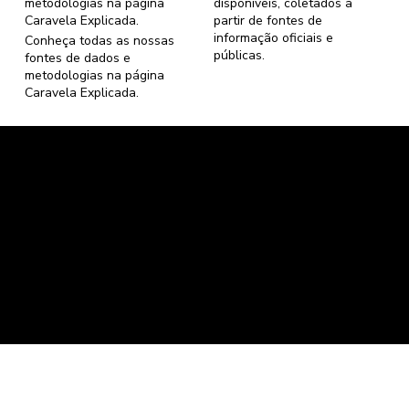
metodologias na página
disponíveis, coletados a
Caravela Explicada
.
partir de fontes de
informação oficiais e
Conheça todas as nossas
públicas.
fontes de dados e
metodologias na página
Caravela Explicada
.
Caravela Dados e Estatísticas
CNPJ: 34.116.150/0001-87
Florianópolis, Santa Catarina.
contato@caravela.info
- (61) 9 8303 7880
Política de Compra
e
Política de Privacidade