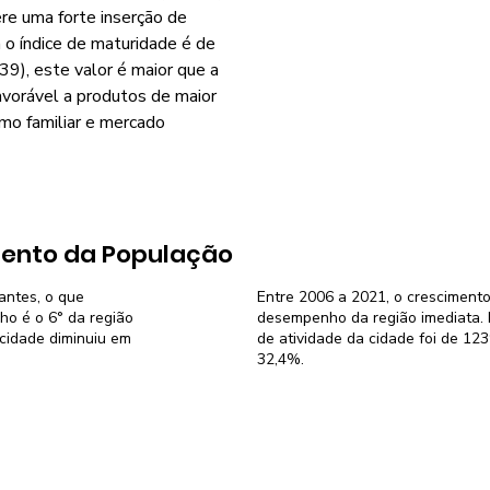
re uma forte inserção de
o índice de maturidade é de
9), este valor é maior que a
avorável a produtos de maior
smo familiar e mercado
ento da População
antes, o que
Entre 2006 a 2021, o crescimento
o é o 6° da região
desempenho da região imediata. N
 cidade diminuiu em
de atividade da cidade foi de 12
32,4%.