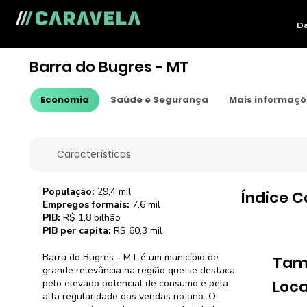
Da
Barra do Bugres - MT
Economia
Saúde e Segurança
Mais informaç
Características
População:
29,4 mil
Índice C
Empregos formais:
7,6 mil
PIB:
R$ 1,8 bilhão
PIB per capita:
R$ 60,3 mil
Barra do Bugres - MT é um município de
Tam
grande relevância na região que se destaca
Loca
pelo elevado potencial de consumo e pela
alta regularidade das vendas no ano. O