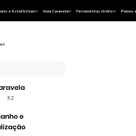
dos e Estatísticas
Guia Caravela
Ferramentas Grátis
Planos 
ões
aravela
3,2
anho e
lização