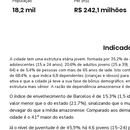
População
PIB (R$)
18,2 mil
R$ 242,1 milhões
Indicad
A cidade tem uma estrutura etária jovem, formada por 35,2% de 
adolescentes (15 a 24 anos), 20,6% de adultos jovens (25 a 39)
64) e de 5,4% de pessoas com mais de 65 anos de iade. Isto co
de 68,4%, o que indica 6,8 dependentes (crianças e idosos) par
ativa e que a cidade já teve a sua fase de bônus demográfico,
estrutura mais sênior. A razão de dependência amazonense é de
O índice de envelhecimento de Barcelos é de 15,3% (1,5 id
valor menor que o do estado (21,7%), sinalizando que o mu
devagar do que a média amazonense. Comparado aos demais 
cidade é o 41° maior do estado.
Já o nível de juventude é de 45,9%, há 4,6 jovens (15–24) 