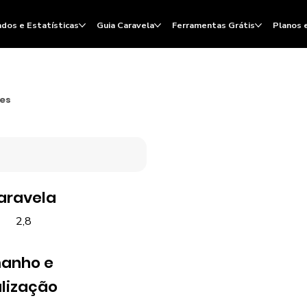
dos e Estatísticas
Guia Caravela
Ferramentas Grátis
Planos 
ões
aravela
2,8
anho e
lização