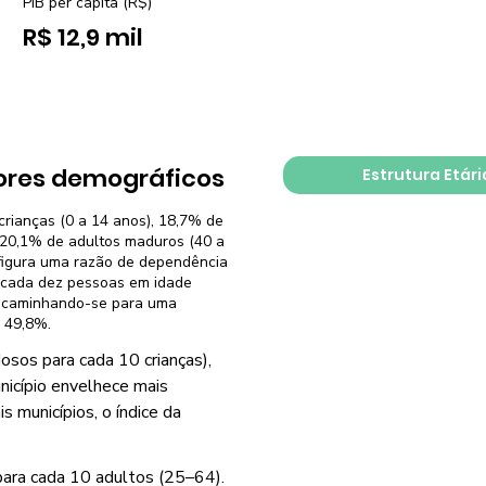
PIB per capita (R$)
R$ 12,9 mil
ores demográficos
Estrutura Etári
crianças (0 a 14 anos), 18,7% de
, 20,1% de adultos maduros (40 a
nfigura uma razão de dependência
a cada dez pessoas em idade
 encaminhando-se para uma
 49,8%.
osos para cada 10 crianças),
nicípio envelhece mais
municípios, o índice da
para cada 10 adultos (25–64).