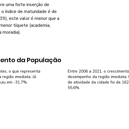
re uma forte inserção de
o índice de maturidade é de
39), este valor é menor que a
menor tíquete (academia,
a moradia).
ento da População
ntes, o que representa
Entre 2006 a 2021, o crescimento
região imediata. Já
desempenho da região imediata. N
nuiu em -31,7%.
de atividade da cidade foi de 16
55,6%.