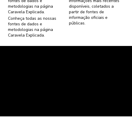
fontes de dados e
informações mais recentes
metodologias na página
disponíveis, coletados a
Caravela Explicada
.
partir de fontes de
informação oficiais e
Conheça todas as nossas
públicas.
fontes de dados e
metodologias na página
Caravela Explicada
.
Caravela Dados e Estatísticas
CNPJ: 34.116.150/0001-87
Florianópolis, Santa Catarina.
contato@caravela.info
- (61) 9 8303 7880
Política de Compra
e
Política de Privacidade