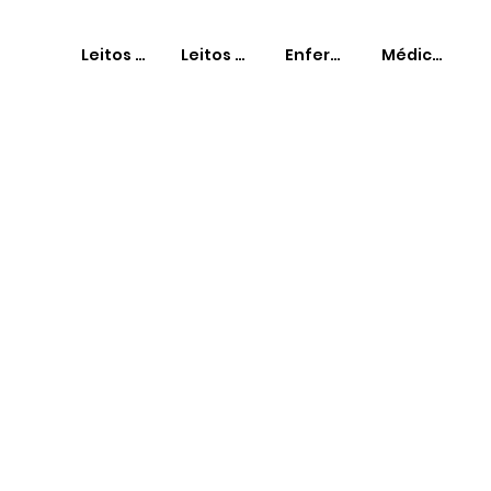
Leitos SUS
Leitos Não-SUS
Enfermeiros
Médicos