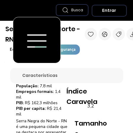
Entrar
Busca
Serra Negra do Norte -
RN
Economia
Saúde e Segurança
Características
População:
7,8 mil
Índice
Empregos formais:
1,4
mil
Caravela
PIB:
R$ 162,3 milhões
3,2
PIB per capita:
R$ 21,4
mil
Serra Negra do Norte - RN
Tamanho
é uma pequena cidade que
se destaca por apresentar