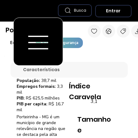
Entrar
Busca
Porteirinha - MG
Economia
Saúde e Segurança
Características
População:
38,7 mil
Índice
Empregos formais:
3,3
mil
Caravela
PIB:
R$ 625,5 milhões
3,1
PIB per capita:
R$ 16,7
mil
Porteirinha - MG é um
Tamanho
município de grande
e
relevância na região que
se destaca pela alta