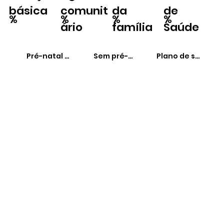
básica
comunit
da
de
%
%
%
%
ário
família
Saúde
Pré-natal adequado
Sem pré-natal
Plano de saúde