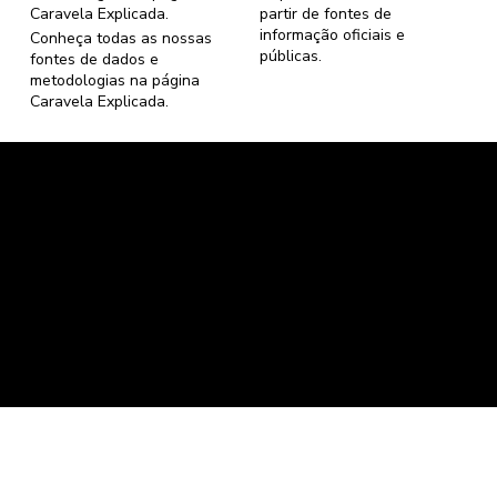
Caravela Explicada
.
partir de fontes de
informação oficiais e
Conheça todas as nossas
públicas.
fontes de dados e
metodologias na página
Caravela Explicada
.
Caravela Dados e Estatísticas
CNPJ: 34.116.150/0001-87
Florianópolis, Santa Catarina.
contato@caravela.info
- (61) 9 8303 7880
Política de Compra
e
Política de Privacidade