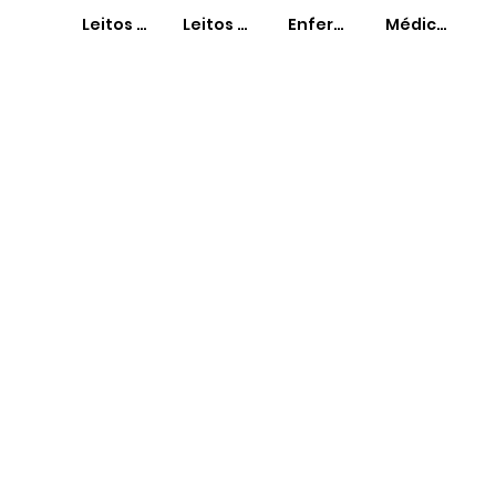
Leitos SUS
Leitos Não-SUS
Enfermeiros
Médicos