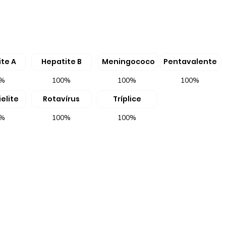
te A
Hepatite B
Meningococo
Pentavalente
0%
100%
100%
100%
elite
Rotavírus
Tríplice
0%
100%
100%