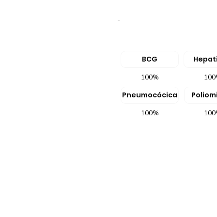
-
BCG
Hepati
100%
10
Pneumocócica
Poliomi
100%
10