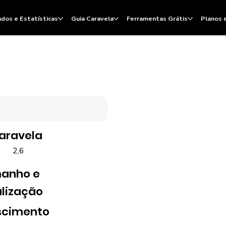
dos e Estatísticas
Guia Caravela
Ferramentas Grátis
Planos 
Caravela
2,6
anho e
lização
scimento