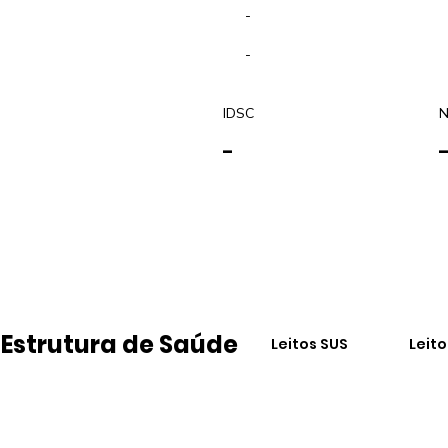
-
-
IDSC
N
-
Estrutura de Saúde
Leitos SUS
Leit