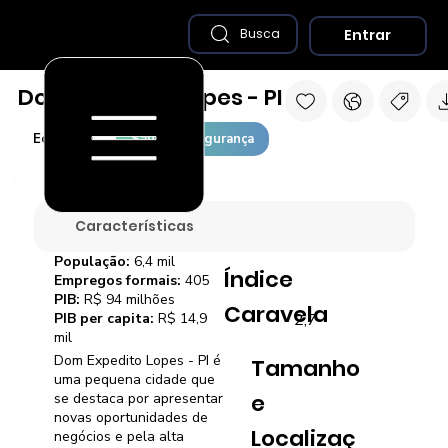
Entrar
Busca
Dom Expedito Lopes - PI
Economia
Saúde e Segurança
Características
População:
6,4 mil
Índice
Empregos formais:
405
PIB:
R$ 94 milhões
Caravela
2,7
PIB per capita:
R$ 14,9
mil
Dom Expedito Lopes - PI é
Tamanho
uma pequena cidade que
e
se destaca por apresentar
novas oportunidades de
Localizaç
negócios e pela alta