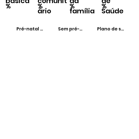
básica
comunit
da
de
%
%
%
%
ário
família
Saúde
Pré-natal adequado
Sem pré-natal
Plano de saúde