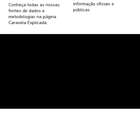
informação oficiais e
Conheça todas as nossas
públicas.
fontes de dados e
metodologias na página
Caravela Explicada
.
Caravela Dados e Estatísticas
CNPJ: 34.116.150/0001-87
Florianópolis, Santa Catarina.
contato@caravela.info
- (61) 9 8303 7880
Política de Compra
e
Política de Privacidade