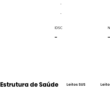
-
-
IDSC
N
-
Estrutura de Saúde
Leitos SUS
Leit