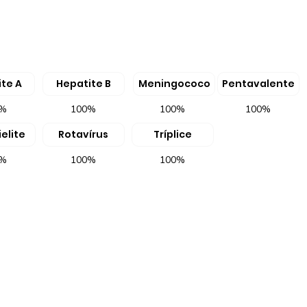
te A
Hepatite B
Meningococo
Pentavalente
0%
100%
100%
100%
elite
Rotavírus
Tríplice
0%
100%
100%