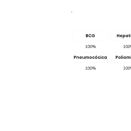
-
BCG
Hepati
100%
10
Pneumocócica
Poliomi
100%
10