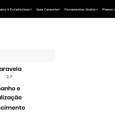
dos e Estatísticas
Guia Caravela
Ferramentas Grátis
Planos 
Caravela
2,7
anho e
lização
scimento