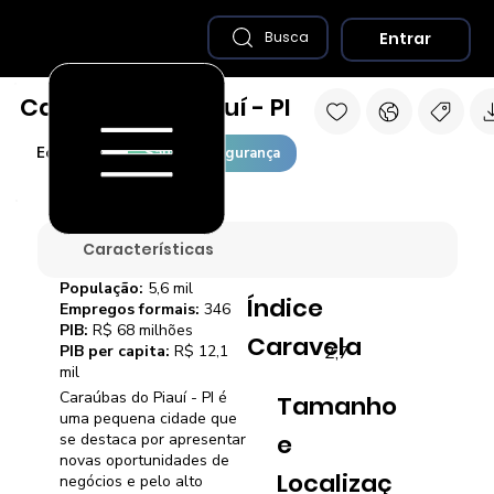
Entrar
Busca
Caraúbas do Piauí - PI
Economia
Saúde e Segurança
Características
População:
5,6 mil
Índice
Empregos formais:
346
PIB:
R$ 68 milhões
Caravela
2,7
PIB per capita:
R$ 12,1
mil
Caraúbas do Piauí - PI é
Tamanho
uma pequena cidade que
e
se destaca por apresentar
novas oportunidades de
Localizaç
negócios e pelo alto