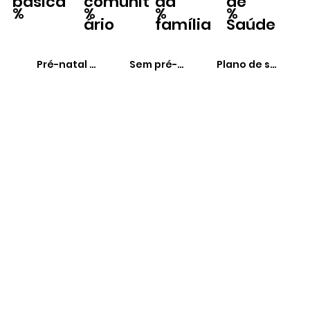
básica
comunit
da
de
%
%
%
%
ário
família
Saúde
Pré-natal adequado
Sem pré-natal
Plano de saúde