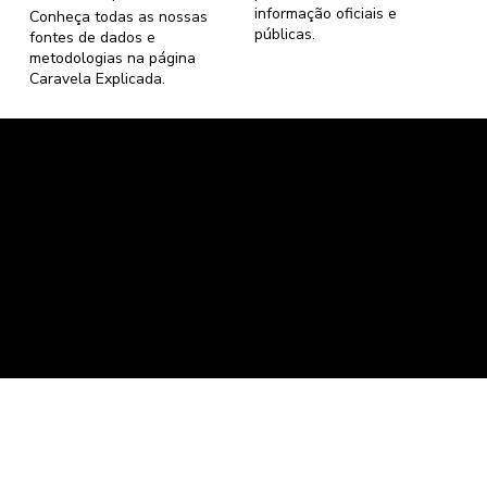
informação oficiais e
Conheça todas as nossas
públicas.
fontes de dados e
metodologias na página
Caravela Explicada
.
Caravela Dados e Estatísticas
CNPJ: 34.116.150/0001-87
Florianópolis, Santa Catarina.
contato@caravela.info
- (61) 9 8303 7880
Política de Compra
e
Política de Privacidade