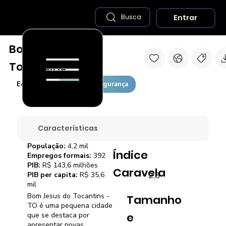
Entrar
Busca
Bom Jesus do
Tocantins - TO
Economia
Saúde e Segurança
Características
População:
4,2 mil
Índice
Empregos formais:
392
PIB:
R$ 143,6 milhões
Caravela
2,8
PIB per capita:
R$ 35,6
mil
Bom Jesus do Tocantins -
Tamanho
TO é uma pequena cidade
e
que se destaca por
apresentar novas