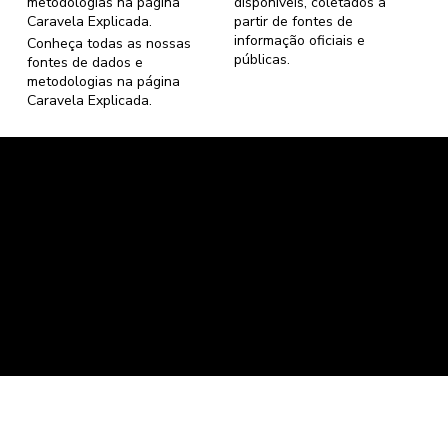
metodologias na página
disponíveis, coletados a
Caravela Explicada
.
partir de fontes de
informação oficiais e
Conheça todas as nossas
públicas.
fontes de dados e
metodologias na página
Caravela Explicada
.
Caravela Dados e Estatísticas
CNPJ: 34.116.150/0001-87
Florianópolis, Santa Catarina.
contato@caravela.info
- (61) 9 8303 7880
Política de Compra
e
Política de Privacidade