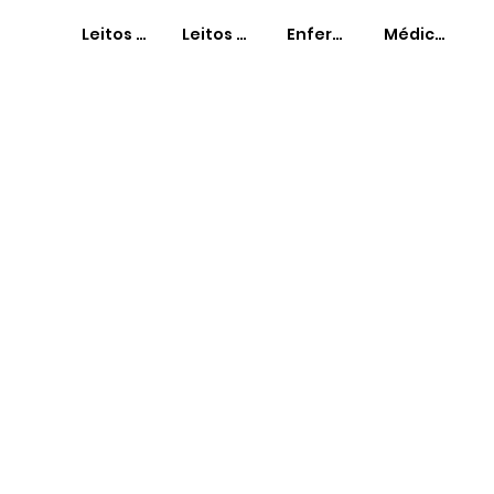
Leitos SUS
Leitos Não-SUS
Enfermeiros
Médicos