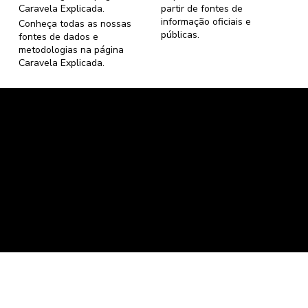
Caravela Explicada
.
partir de fontes de
informação oficiais e
Conheça todas as nossas
públicas.
fontes de dados e
metodologias na página
Caravela Explicada
.
Caravela Dados e Estatísticas
CNPJ: 34.116.150/0001-87
Florianópolis, Santa Catarina.
contato@caravela.info
- (61) 9 8303 7880
Política de Compra
e
Política de Privacidade