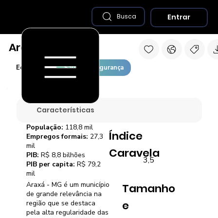
Entrar
Busca
Araxá - MG
Economia
Saúde e Segurança
Características
População:
118,8 mil
Índice
Empregos formais:
27,3
mil
Caravela
PIB:
R$ 8,8 bilhões
3,5
PIB per capita:
R$ 79,2
mil
Araxá - MG é um município
Tamanho
de grande relevância na
e
região que se destaca
pela alta regularidade das