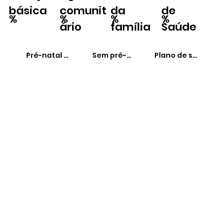
básica
comunit
da
de
%
%
%
%
ário
família
Saúde
Pré-natal adequado
Sem pré-natal
Plano de saúde