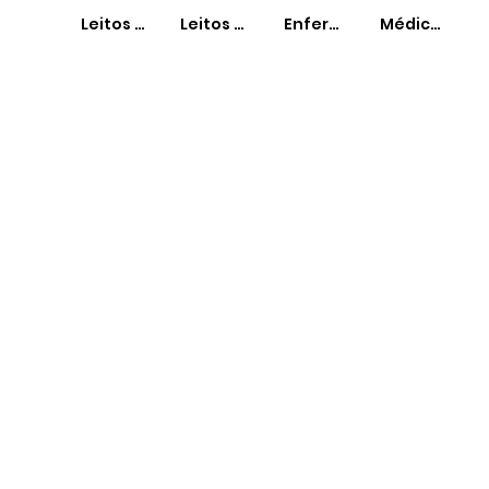
Leitos SUS
Leitos Não-SUS
Enfermeiros
Médicos