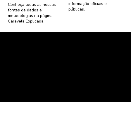
informação oficiais e
Conheça todas as nossas
públicas.
fontes de dados e
metodologias na página
Caravela Explicada
.
Caravela Dados e Estatísticas
CNPJ: 34.116.150/0001-87
Florianópolis, Santa Catarina.
contato@caravela.info
- (61) 9 8303 7880
Política de Compra
e
Política de Privacidade