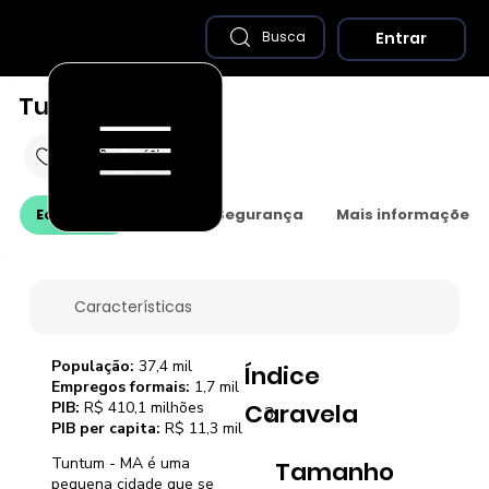
Entrar
Busca
Tuntum - MA
Economia
Saúde e Segurança
Mais informações
Características
População:
37,4 mil
Índice
Empregos formais:
1,7 mil
PIB:
R$ 410,1 milhões
Caravela
3
PIB per capita:
R$ 11,3 mil
Tuntum - MA é uma
Tamanho
pequena cidade que se