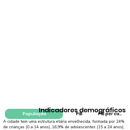
Indicadores demográficos
População
PIB
PIB per capita
A cidade tem uma estrutura etária envelhecida, formada por 24%
de crianças (0 a 14 anos), 16,9% de adolescentes (15 a 24 anos),