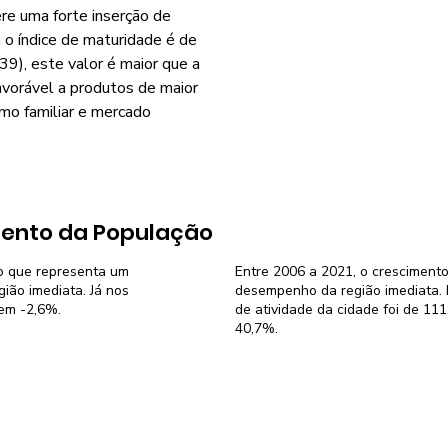
re uma forte inserção de
o índice de maturidade é de
9), este valor é maior que a
avorável a produtos de maior
smo familiar e mercado
ento da População
 o que representa um
Entre 2006 a 2021, o crescimento
ião imediata. Já nos
desempenho da região imediata. N
 em -2,6%.
de atividade da cidade foi de 11
40,7%.