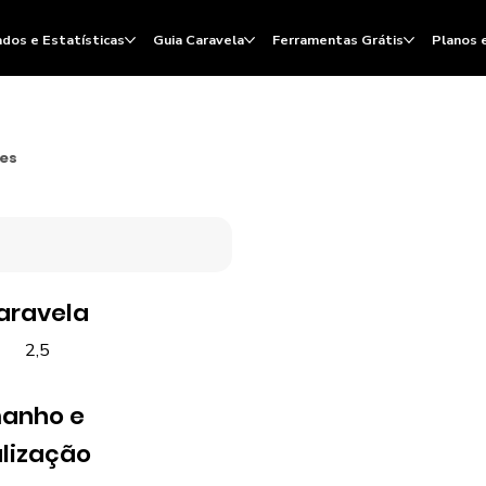
dos e Estatísticas
Guia Caravela
Ferramentas Grátis
Planos 
ões
aravela
2,5
anho e
lização