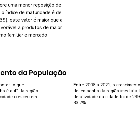
gere uma menor reposição de
o índice de maturidade é de
9), este valor é maior que a
avorável a produtos de maior
smo familiar e mercado
ento da População
antes, o que
Entre 2006 a 2021, o crescimento
o é o 4° da região
desempenho da região imediata. N
a cidade cresceu em
de atividade da cidade foi de 23
93,2%.