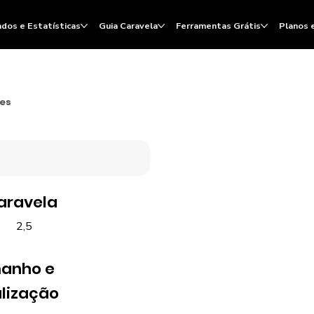
dos e Estatísticas
Guia Caravela
Ferramentas Grátis
Planos 
ões
aravela
2,5
anho e
lização