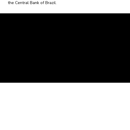
the Central Bank of Brazil.
Caravela Data and Statistics
CNPJ: 34.116.150/0001-87
Rua Severiano Firmino Martins, 595. Florianópolis,
Santa Catarina - CEP 88.064-400.
contato@caravela.biz
- (48) 9 98519973
Purchase Policy
It is
Privacy Policy