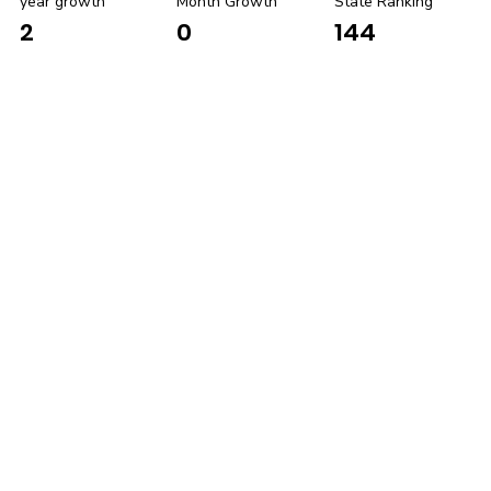
year growth
Month Growth
State Ranking
0
144
2