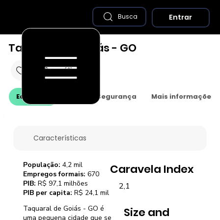
Entrar
Busca
Taquaral de Goiás - GO
Economia
Saúde e Segurança
Mais informações
Características
População:
4,2 mil
Caravela Index
Empregos formais:
670
PIB:
R$ 97,1 milhões
2,1
PIB per capita:
R$ 24,1 mil
Taquaral de Goiás - GO é
Size and
uma pequena cidade que se