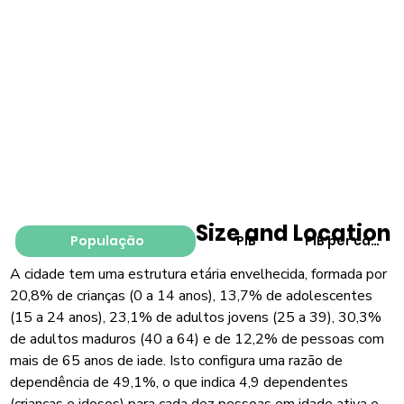
Size and Location
População
PIB
PIB per capita
A cidade tem uma estrutura etária envelhecida, formada por
20,8% de crianças (0 a 14 anos), 13,7% de adolescentes
(15 a 24 anos), 23,1% de adultos jovens (25 a 39), 30,3%
de adultos maduros (40 a 64) e de 12,2% de pessoas com
mais de 65 anos de iade. Isto configura uma razão de
dependência de 49,1%, o que indica 4,9 dependentes
(crianças e idosos) para cada dez pessoas em idade ativa e