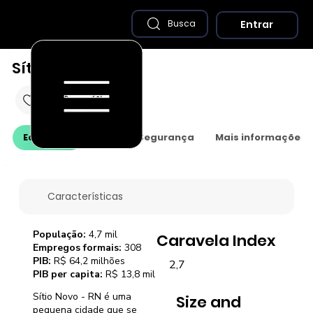
Entrar
Busca
Sítio Novo - RN
Economia
Saúde e Segurança
Mais informações
Características
População:
4,7 mil
Caravela Index
Empregos formais:
308
PIB:
R$ 64,2 milhões
2,7
PIB per capita:
R$ 13,8 mil
Sítio Novo - RN é uma
Size and
pequena cidade que se