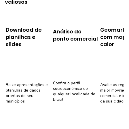
valiosos
Download de
Geomarke
Análise de
planilhas e
com mapa
ponto comercial
slides
calor
Confira o perfil
Baixe apresentações e
Avalie as regiõ
socioeconômico de
planilhas de dados
maior movimen
qualquer localidade do
prontas do seu
comercial e imob
Brasil
municípios
da sua cidade