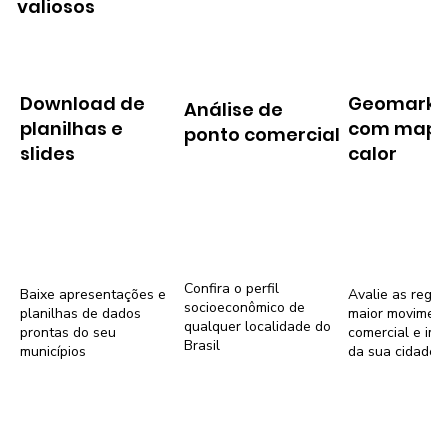
valiosos
Download de
Geomarke
Análise de
planilhas e
com mapa
ponto comercial
slides
calor
Confira o perfil
Baixe apresentações e
Avalie as regiõ
socioeconômico de
planilhas de dados
maior movimen
qualquer localidade do
prontas do seu
comercial e imob
Brasil
municípios
da sua cidade