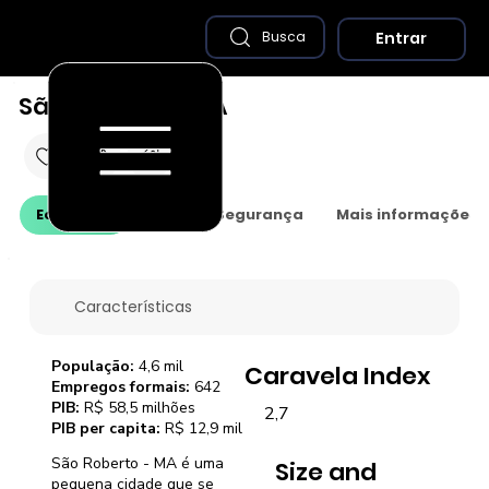
Entrar
Busca
São Roberto - MA
Economia
Saúde e Segurança
Mais informações
Características
População:
4,6 mil
Caravela Index
Empregos formais:
642
PIB:
R$ 58,5 milhões
2,7
PIB per capita:
R$ 12,9 mil
São Roberto - MA é uma
Size and
pequena cidade que se