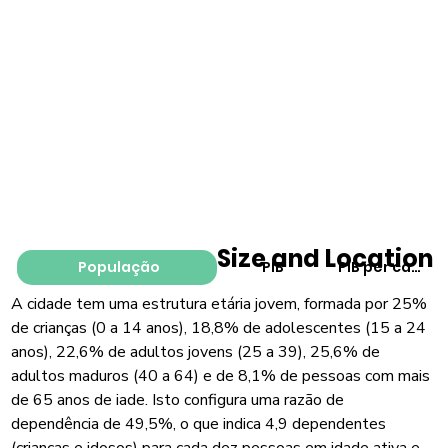
Size and Location
População
PIB
PIB per capita
A cidade tem uma estrutura etária jovem, formada por 25%
de crianças (0 a 14 anos), 18,8% de adolescentes (15 a 24
anos), 22,6% de adultos jovens (25 a 39), 25,6% de
adultos maduros (40 a 64) e de 8,1% de pessoas com mais
de 65 anos de iade. Isto configura uma razão de
dependência de 49,5%, o que indica 4,9 dependentes
(crianças e idosos) para cada dez pessoas em idade ativa e