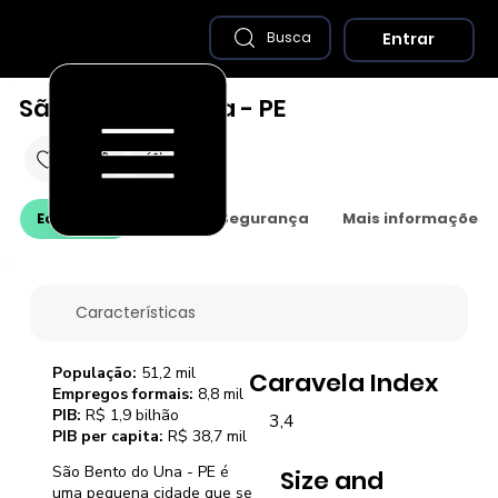
Entrar
Busca
São Bento do Una - PE
Economia
Saúde e Segurança
Mais informações
Características
População:
51,2 mil
Caravela Index
Empregos formais:
8,8 mil
PIB:
R$ 1,9 bilhão
3,4
PIB per capita:
R$ 38,7 mil
São Bento do Una - PE é
Size and
uma pequena cidade que se