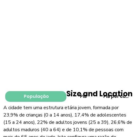
Size and Location
População
PIB
PIB per capita
A cidade tem uma estrutura etária jovem, formada por
23,9% de crianças (0 a 14 anos), 17,4% de adolescentes
(15 a 24 anos), 22% de adultos jovens (25 a 39), 26,6% de
adultos maduros (40 a 64) e de 10,1% de pessoas com
mais de 65 anos de iade. Isto configura uma razão de