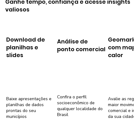
Ganhe tempo, confiança e acesse insights
valiosos
Download de
Geomarke
Análise de
planilhas e
com mapa
ponto comercial
slides
calor
Confira o perfil
Baixe apresentações e
Avalie as regiõ
socioeconômico de
planilhas de dados
maior movimen
qualquer localidade do
prontas do seu
comercial e imob
Brasil
municípios
da sua cidade