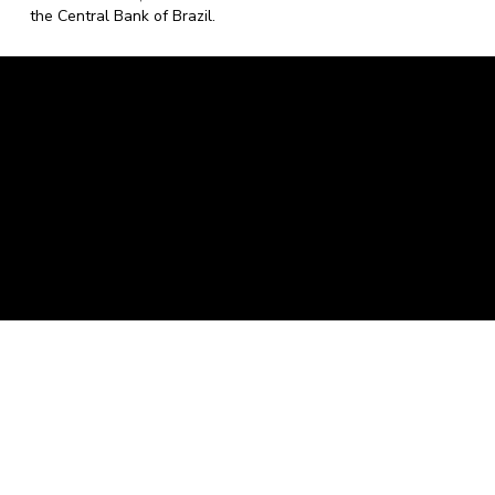
the Central Bank of Brazil.
Caravela Data and Statistics
CNPJ: 34.116.150/0001-87
Rua Severiano Firmino Martins, 595. Florianópolis,
Santa Catarina - CEP 88.064-400.
contato@caravela.biz
- (48) 9 98519973
Purchase Policy
It is
Privacy Policy