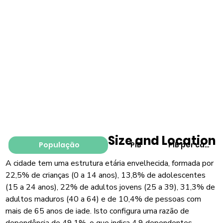
Size and Location
População
PIB
PIB per capita
A cidade tem uma estrutura etária envelhecida, formada por
22,5% de crianças (0 a 14 anos), 13,8% de adolescentes
(15 a 24 anos), 22% de adultos jovens (25 a 39), 31,3% de
adultos maduros (40 a 64) e de 10,4% de pessoas com
mais de 65 anos de iade. Isto configura uma razão de
dependência de 49,1%, o que indica 4,9 dependentes