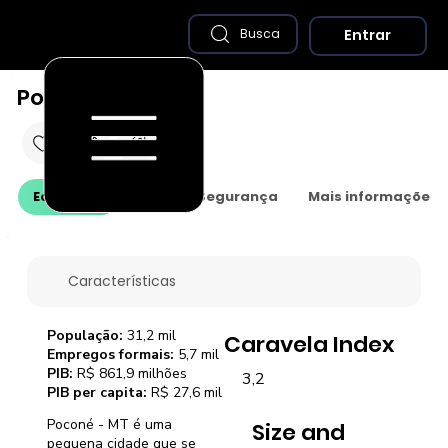
Entrar
Busca
Poconé - MT
Economia
Saúde e Segurança
Mais informações
Características
População:
31,2 mil
Caravela Index
Empregos formais:
5,7 mil
PIB:
R$ 861,9 milhões
3,2
PIB per capita:
R$ 27,6 mil
Poconé - MT é uma
Size and
pequena cidade que se