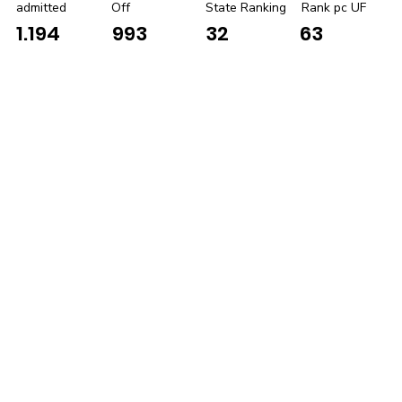
admitted
Off
State Ranking
Rank pc UF
1.194
993
32
63