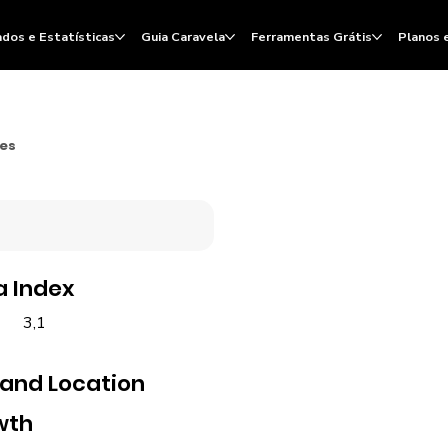
dos e Estatísticas
Guia Caravela
Ferramentas Grátis
Planos 
ões
a Index
3,1
 and Location
wth