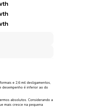
wth
wth
wth
formais e 2,6 mil desligamentos,
e desempenho é inferior ao do
ermos absolutos. Considerando a
que mais cresce na pequena