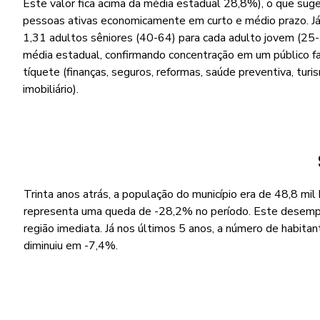
Este valor fica acima da média estadual 28,8%), o que suge
pessoas ativas economicamente em curto e médio prazo. Já 
1,31 adultos sêniores (40-64) para cada adulto jovem (25-3
média estadual, confirmando concentração em um público f
tíquete (finanças, seguros, reformas, saúde preventiva, turi
imobiliário).
Trinta anos atrás, a população do município era de 48,8 mil
representa uma queda de -28,2% no período. Este desemp
região imediata. Já nos últimos 5 anos, a número de habitan
diminuiu em -7,4%.