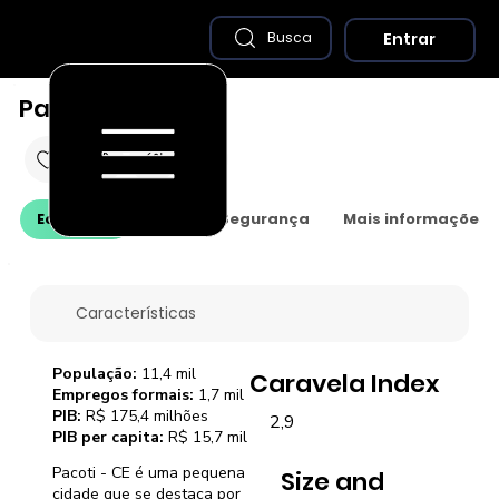
Entrar
Busca
Pacoti - CE
Economia
Saúde e Segurança
Mais informações
Características
População:
11,4 mil
Caravela Index
Empregos formais:
1,7 mil
PIB:
R$ 175,4 milhões
2,9
PIB per capita:
R$ 15,7 mil
Pacoti - CE é uma pequena
Size and
cidade que se destaca por