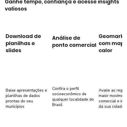
Ganhe tempo, confiança e acesse insights
valiosos
Download de
Geomarke
Análise de
planilhas e
com mapa
ponto comercial
slides
calor
Confira o perfil
Baixe apresentações e
Avalie as regiõ
socioeconômico de
planilhas de dados
maior movimen
qualquer localidade do
prontas do seu
comercial e imob
Brasil
municípios
da sua cidade