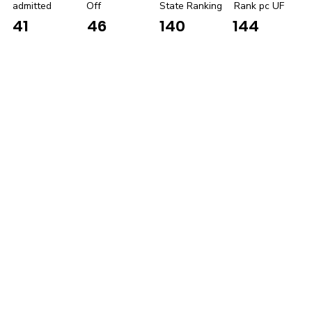
admitted
Off
State Ranking
Rank pc UF
41
46
140
144