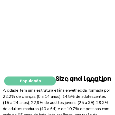
Size and Location
População
PIB
PIB per capita
A cidade tem uma estrutura etária envelhecida, formada por
22,2% de crianças (0 a 14 anos), 14,8% de adolescentes
(15 a 24 anos), 22,9% de adultos jovens (25 a 39), 29,3%
de adultos maduros (40 a 64) e de 10,7% de pessoas com
mais de 65 anos de iade. Isto configura uma razão de