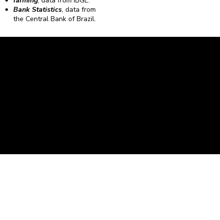
farming
, data from IBGE.
Bank Statistics
, data from
the Central Bank of Brazil.
Caravela Data and Statistics
CNPJ: 34.116.150/0001-87
Rua Severiano Firmino Martins, 595. Florianópolis,
Santa Catarina - CEP 88.064-400.
contato@caravela.biz
- (48) 9 98519973
Purchase Policy
It is
Privacy Policy