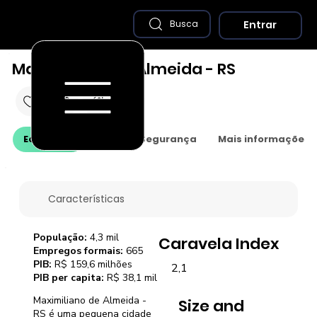
Entrar
Busca
Maximiliano de Almeida - RS
Economia
Saúde e Segurança
Mais informações
Características
População:
4,3 mil
Caravela Index
Empregos formais:
665
PIB:
R$ 159,6 milhões
2,1
PIB per capita:
R$ 38,1 mil
Maximiliano de Almeida -
Size and
RS é uma pequena cidade