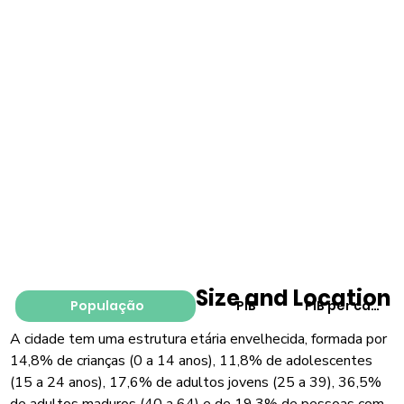
Size and Location
População
PIB
PIB per capita
A cidade tem uma estrutura etária envelhecida, formada por
14,8% de crianças (0 a 14 anos), 11,8% de adolescentes
(15 a 24 anos), 17,6% de adultos jovens (25 a 39), 36,5%
de adultos maduros (40 a 64) e de 19,3% de pessoas com