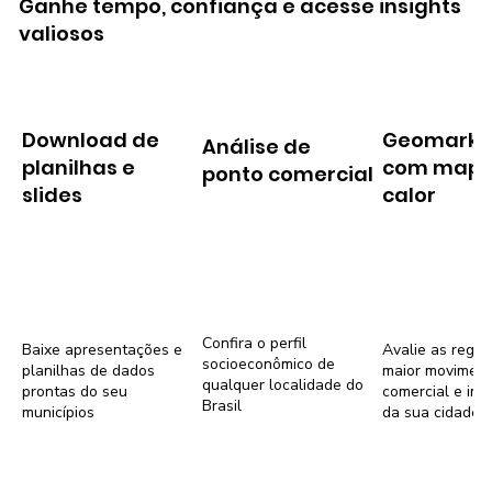
Ganhe tempo, confiança e acesse insights
valiosos
Download de
Geomarke
Análise de
planilhas e
com mapa
ponto comercial
slides
calor
Confira o perfil
Baixe apresentações e
Avalie as regiõ
socioeconômico de
planilhas de dados
maior movimen
qualquer localidade do
prontas do seu
comercial e imob
Brasil
municípios
da sua cidade