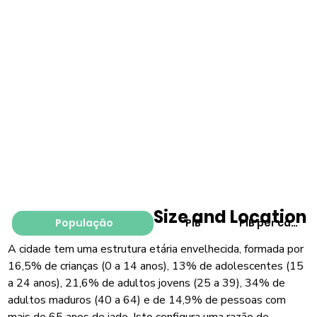
Size and Location
População
PIB
PIB per capita
A cidade tem uma estrutura etária envelhecida, formada por
16,5% de crianças (0 a 14 anos), 13% de adolescentes (15
a 24 anos), 21,6% de adultos jovens (25 a 39), 34% de
adultos maduros (40 a 64) e de 14,9% de pessoas com
mais de 65 anos de iade. Isto configura uma razão de