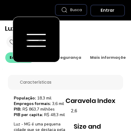
Entrar
Busca
Luz - MG
Economia
Saúde e Segurança
Mais informações
Características
População:
18,3 mil
Caravela Index
Empregos formais:
3,6 mil
PIB:
R$ 863,7 milhões
2,6
PIB per capita:
R$ 48,3 mil
Luz - MG é uma pequena
Size and
cidade que se destaca pela