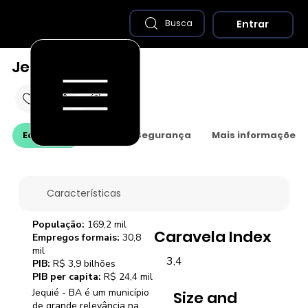
Entrar
Busca
Jequié - BA
Economia
Saúde e Segurança
Mais informações
Características
População:
169,2 mil
Caravela Index
Empregos formais:
30,8
mil
3,4
PIB:
R$ 3,9 bilhões
PIB per capita:
R$ 24,4 mil
Jequié - BA é um município
Size and
de grande relevância na