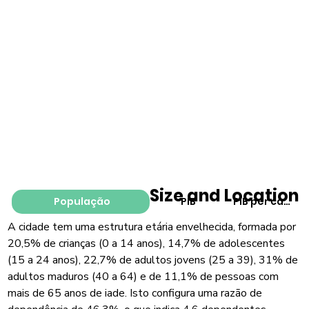
Size and Location
População
PIB
PIB per capita
A cidade tem uma estrutura etária envelhecida, formada por
20,5% de crianças (0 a 14 anos), 14,7% de adolescentes
(15 a 24 anos), 22,7% de adultos jovens (25 a 39), 31% de
adultos maduros (40 a 64) e de 11,1% de pessoas com
mais de 65 anos de iade. Isto configura uma razão de