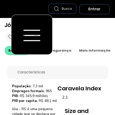
Entrar
Busca
Jóia - RS
Economia
Saúde e Segurança
Mais informações
Características
População:
7,3 mil
Caravela Index
Empregos formais:
965
PIB:
R$ 345,9 milhões
2,1
PIB per capita:
R$ 48,1 mil
Jóia - RS é uma pequena
Size and
cidade que se destaca por