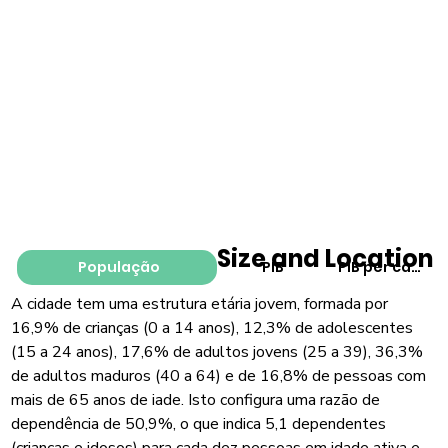
Size and Location
População
PIB
PIB per capita
A cidade tem uma estrutura etária jovem, formada por
16,9% de crianças (0 a 14 anos), 12,3% de adolescentes
(15 a 24 anos), 17,6% de adultos jovens (25 a 39), 36,3%
de adultos maduros (40 a 64) e de 16,8% de pessoas com
mais de 65 anos de iade. Isto configura uma razão de
dependência de 50,9%, o que indica 5,1 dependentes
(crianças e idosos) para cada dez pessoas em idade ativa e