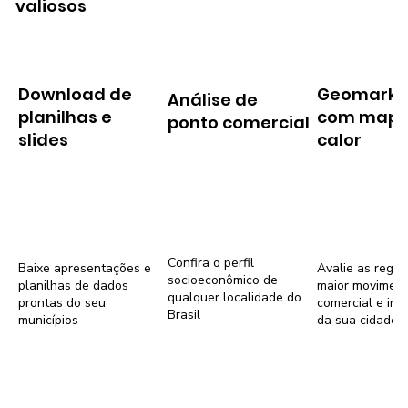
valiosos
Download de
Geomarke
Análise de
planilhas e
com mapa
ponto comercial
slides
calor
Confira o perfil
Baixe apresentações e
Avalie as regiõ
socioeconômico de
planilhas de dados
maior movimen
qualquer localidade do
prontas do seu
comercial e imob
Brasil
municípios
da sua cidade