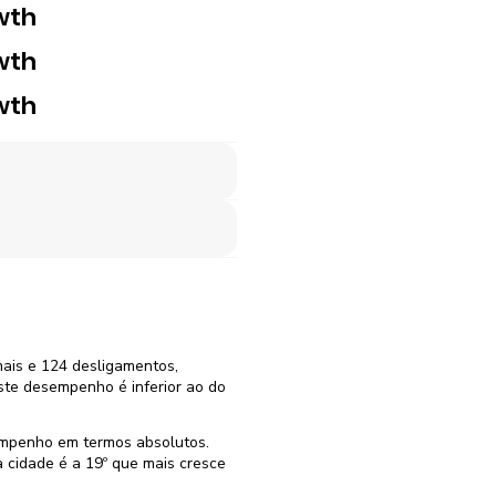
wth
wth
wth
mais e 124 desligamentos,
ste desempenho é inferior ao do
empenho em termos absolutos.
 cidade é a 19º que mais cresce