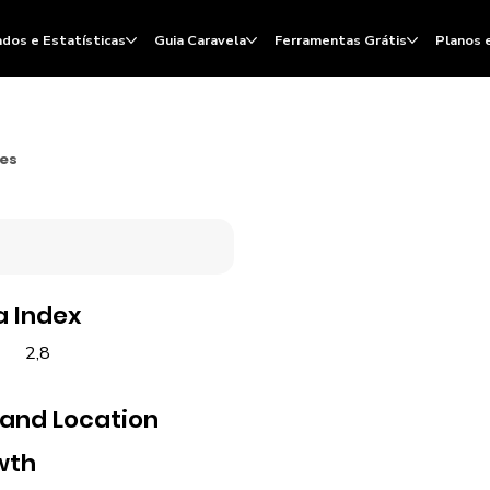
dos e Estatísticas
Guia Caravela
Ferramentas Grátis
Planos 
ões
a Index
2,8
 and Location
wth