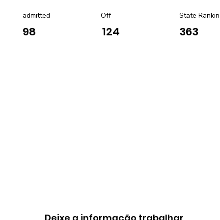
admitted
Off
State Rankin
98
124
363
Deixe a informação trabalhar