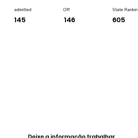
admitted
Off
State Rankin
145
146
605
Deixe a informação trabalhar