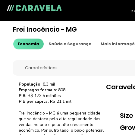
Da
Frei Inocêncio - MG
Economia
Saúde e Segurança
Mais informaç
Características
População:
8,3 mil
Caravel
Empregos formais:
808
PIB:
R$ 173,5 milhões
PIB per capita:
R$ 21,1 mil
Frei Inocêncio - MG é uma pequena cidade
Size
que se destaca pela alta regularidade das
vendas no ano e pelo alto crescimento
Gro
econômico. Por outro lado, o baixo potencial