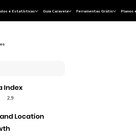
dos e Estatísticas
Guia Caravela
Ferramentas Grátis
Planos 
ões
a Index
2,9
 and Location
wth