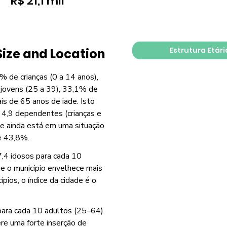
R$ 21,1 mil
Estrutura Etári
Size and Location
% de crianças (0 a 14 anos),
jovens (25 a 39), 33,1% de
s de 65 anos de iade. Isto
 4,9 dependentes (crianças e
de ainda está em uma situação
e 43,8%.
7,4 idosos para cada 10
ue o município envelhece mais
ios, o índice da cidade é o
para cada 10 adultos (25–64).
re uma forte inserção de