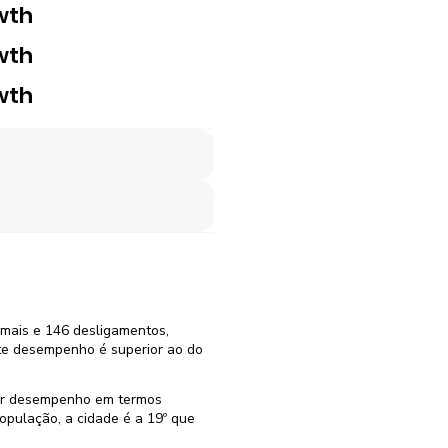
wth
wth
wth
rmais e 146 desligamentos,
te desempenho é superior ao do
hor desempenho em termos
pulação, a cidade é a 19º que