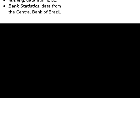
farming
, data from IBGE.
Bank Statistics
, data from
the Central Bank of Brazil.
Caravela Data and Statistics
CNPJ: 34.116.150/0001-87
Rua Severiano Firmino Martins, 595. Florianópolis,
Santa Catarina - CEP 88.064-400.
contato@caravela.biz
- (48) 9 98519973
Purchase Policy
It is
Privacy Policy