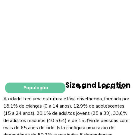
Size and Location
População
PIB
PIB per capita
A cidade tem uma estrutura etária envelhecida, formada por
18,1% de crianças (0 a 14 anos), 12,9% de adolescentes
(15 a 24 anos), 20,1% de adultos jovens (25 a 39), 33,6%
de adultos maduros (40 a 64) e de 15,3% de pessoas com
mais de 65 anos de iade. Isto configura uma razão de
dependência de 50,2%, o que indica 5 dependentes