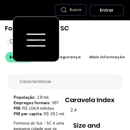
Entrar
Busca
Formosa do Sul - SC
Economia
Saúde e Segurança
Mais informações
Características
População:
2,8 mil
Caravela Index
Empregos formais:
387
PIB:
R$ 104,8 milhões
2,4
PIB per capita:
R$ 39,1 mil
Formosa do Sul - SC é uma
Size and
pequena cidade que se