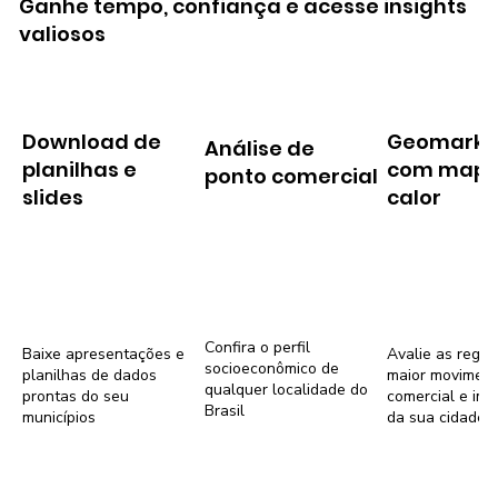
Ganhe tempo, confiança e acesse insights
valiosos
Download de
Geomarke
Análise de
planilhas e
com mapa
ponto comercial
slides
calor
Confira o perfil
Baixe apresentações e
Avalie as regiõ
socioeconômico de
planilhas de dados
maior movimen
qualquer localidade do
prontas do seu
comercial e imob
Brasil
municípios
da sua cidade