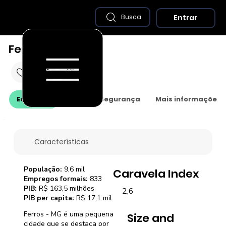
Entrar
Busca
Ferros - MG
Economia
Saúde e Segurança
Mais informações
Características
População:
9,6 mil
Caravela Index
Empregos formais:
833
PIB:
R$ 163,5 milhões
2,6
PIB per capita:
R$ 17,1 mil
Ferros - MG é uma pequena
Size and
cidade que se destaca por