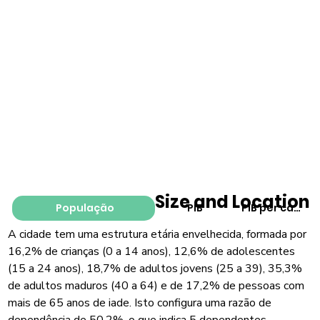
Size and Location
População
PIB
PIB per capita
A cidade tem uma estrutura etária envelhecida, formada por
16,2% de crianças (0 a 14 anos), 12,6% de adolescentes
(15 a 24 anos), 18,7% de adultos jovens (25 a 39), 35,3%
de adultos maduros (40 a 64) e de 17,2% de pessoas com
mais de 65 anos de iade. Isto configura uma razão de
dependência de 50,2%, o que indica 5 dependentes