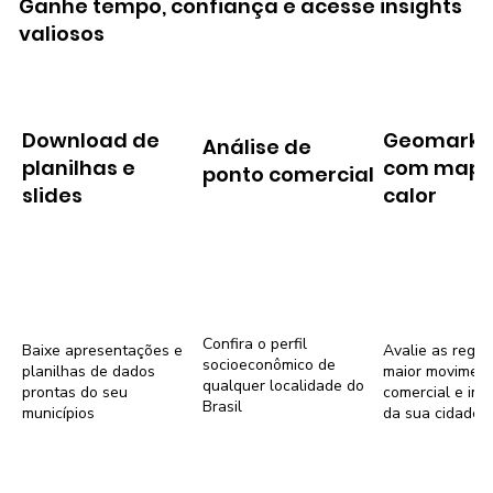
Ganhe tempo, confiança e acesse insights
valiosos
Download de
Geomarke
Análise de
planilhas e
com mapa
ponto comercial
slides
calor
Confira o perfil
Baixe apresentações e
Avalie as regiõ
socioeconômico de
planilhas de dados
maior movimen
qualquer localidade do
prontas do seu
comercial e imob
Brasil
municípios
da sua cidade