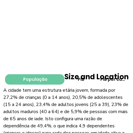
Size and Location
População
PIB
PIB per capita
A cidade tem uma estrutura etária jovem, formada por
27,2% de crianças (0 a 14 anos), 20,5% de adolescentes
(15 a 24 anos), 23,4% de adultos jovens (25 a 39), 23% de
adultos maduros (40 a 64) e de 5,9% de pessoas com mais
de 65 anos de iade. Isto configura uma razão de
dependência de 49,4%, o que indica 4,9 dependentes
(crianças e idosos) para cada dez pessoas em idade ativa e