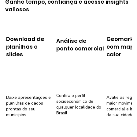
Ganhe tempo, confiança e acesse insights
valiosos
Download de
Geomarke
Análise de
planilhas e
com mapa
ponto comercial
slides
calor
Confira o perfil
Baixe apresentações e
Avalie as regiõ
socioeconômico de
planilhas de dados
maior movimen
qualquer localidade do
prontas do seu
comercial e imob
Brasil
municípios
da sua cidade