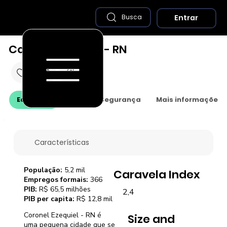
Entrar
Busca
Coronel Ezequiel - RN
Economia
Saúde e Segurança
Mais informações
Características
População:
5,2 mil
Caravela Index
Empregos formais:
366
PIB:
R$ 65,5 milhões
2,4
PIB per capita:
R$ 12,8 mil
Coronel Ezequiel - RN é
Size and
uma pequena cidade que se