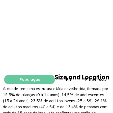
Size and Location
População
PIB
PIB per capita
A cidade tem uma estrutura etária envelhecida, formada por
19,5% de crianças (0 a 14 anos), 14,5% de adolescentes
(15 a 24 anos), 23,5% de adultos jovens (25 a 39), 29,1%
de adultos maduros (40 a 64) e de 13,4% de pessoas com
mais de 65 anos de iade. Isto configura uma razão de