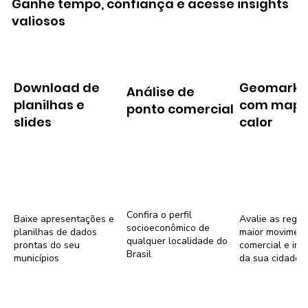
Ganhe tempo, confiança e acesse insights
valiosos
Download de
Geomarke
Análise de
planilhas e
com mapa
ponto comercial
slides
calor
Confira o perfil
Baixe apresentações e
Avalie as regiõ
socioeconômico de
planilhas de dados
maior movimen
qualquer localidade do
prontas do seu
comercial e imob
Brasil
municípios
da sua cidade