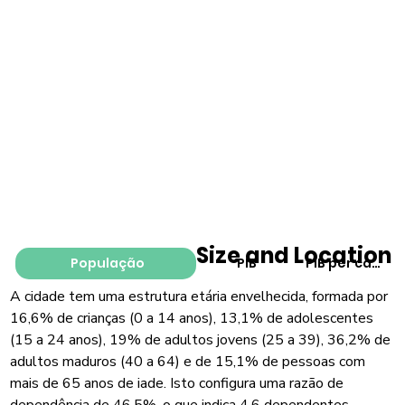
Size and Location
População
PIB
PIB per capita
A cidade tem uma estrutura etária envelhecida, formada por
16,6% de crianças (0 a 14 anos), 13,1% de adolescentes
(15 a 24 anos), 19% de adultos jovens (25 a 39), 36,2% de
adultos maduros (40 a 64) e de 15,1% de pessoas com
mais de 65 anos de iade. Isto configura uma razão de
dependência de 46,5%, o que indica 4,6 dependentes