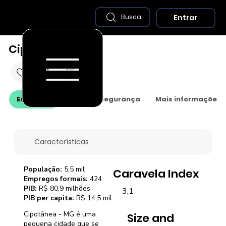
Entrar
Busca
Cipotânea - MG
Economia
Saúde e Segurança
Mais informações
Características
População:
5,5 mil
Caravela Index
Empregos formais:
424
PIB:
R$ 80,9 milhões
3,1
PIB per capita:
R$ 14,5 mil
Cipotânea - MG é uma
Size and
pequena cidade que se