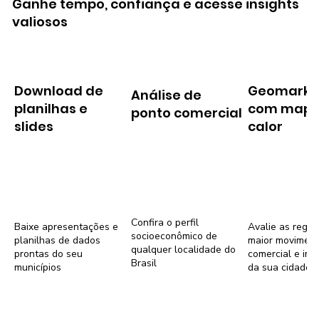
Ganhe tempo, confiança e acesse insights
valiosos
Download de
Geomarke
Análise de
planilhas e
com mapa
ponto comercial
slides
calor
Confira o perfil
Baixe apresentações e
Avalie as regiõ
socioeconômico de
planilhas de dados
maior movimen
qualquer localidade do
prontas do seu
comercial e imob
Brasil
municípios
da sua cidade