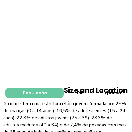
Size and Location
População
PIB
PIB per capita
A cidade tem uma estrutura etária jovem, formada por 25%
de crianças (0 a 14 anos), 16,5% de adolescentes (15 a 24
anos), 22,8% de adultos jovens (25 a 39), 28,3% de
adultos maduros (40 a 64) e de 7,4% de pessoas com mais
de 65 anos de iade. Isto configura uma razão de