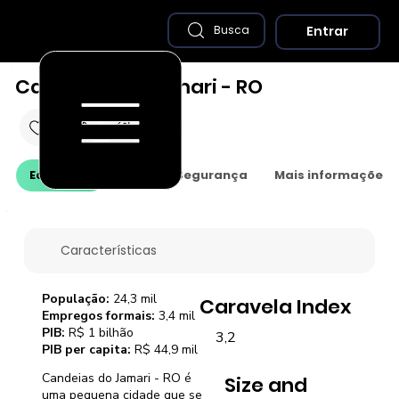
Entrar
Busca
Candeias do Jamari - RO
Economia
Saúde e Segurança
Mais informações
Características
População:
24,3 mil
Caravela Index
Empregos formais:
3,4 mil
PIB:
R$ 1 bilhão
3,2
PIB per capita:
R$ 44,9 mil
Candeias do Jamari - RO é
Size and
uma pequena cidade que se