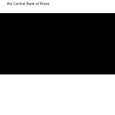
the Central Bank of Brazil.
Caravela Data and Statistics
CNPJ: 34.116.150/0001-87
Rua Severiano Firmino Martins, 595. Florianópolis,
Santa Catarina - CEP 88.064-400.
contato@caravela.biz
- (48) 9 98519973
Purchase Policy
It is
Privacy Policy