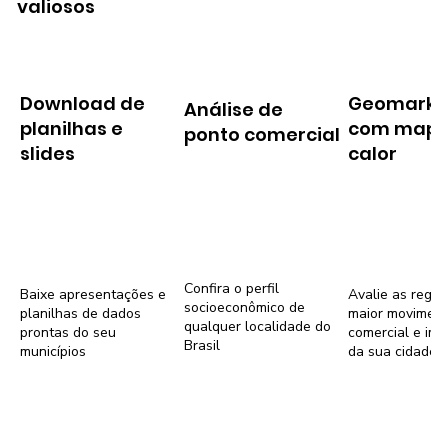
valiosos
Download de
Geomarke
Análise de
planilhas e
com mapa
ponto comercial
slides
calor
Confira o perfil
Baixe apresentações e
Avalie as regiõ
socioeconômico de
planilhas de dados
maior movimen
qualquer localidade do
prontas do seu
comercial e imob
Brasil
municípios
da sua cidade