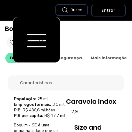
Entrar
Busca
Boquim - SE
Economia
Saúde e Segurança
Mais informações
Características
População:
25 mil
Caravela Index
Empregos formais:
3,1 mil
PIB:
R$ 436,6 milhões
2,9
PIB per capita:
R$ 17,7 mil
Boquim - SE é uma
Size and
pequena cidade que se