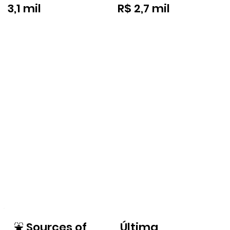
3,1 mil
R$ 2,7 mil
⛲
Sources of
Última