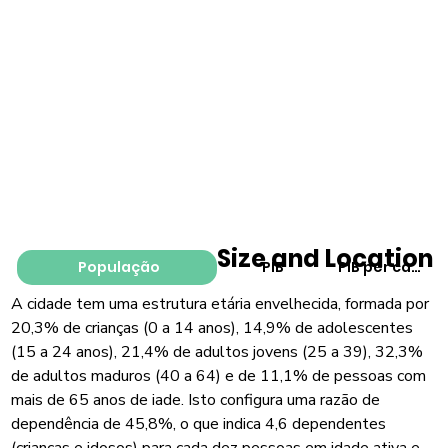
Size and Location
População
PIB
PIB per capita
A cidade tem uma estrutura etária envelhecida, formada por
20,3% de crianças (0 a 14 anos), 14,9% de adolescentes
(15 a 24 anos), 21,4% de adultos jovens (25 a 39), 32,3%
de adultos maduros (40 a 64) e de 11,1% de pessoas com
mais de 65 anos de iade. Isto configura uma razão de
dependência de 45,8%, o que indica 4,6 dependentes
(crianças e idosos) para cada dez pessoas em idade ativa e