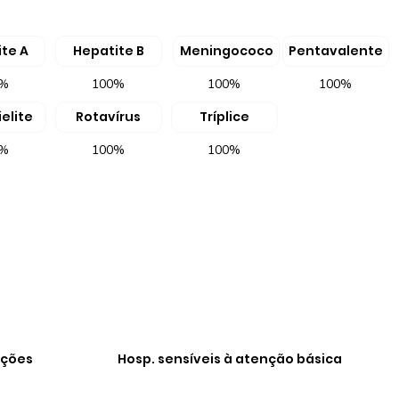
te A
Hepatite B
Meningococo
Pentavalente
0%
100%
100%
100%
elite
Rotavírus
Tríplice
0%
100%
100%
ações
Hosp. sensíveis à atenção básica