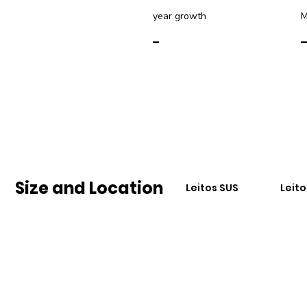
year growth
M
-
Size and Location
Leitos SUS
Leit