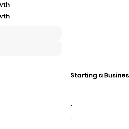
wth
wth
Starting a Busine
-
-
-