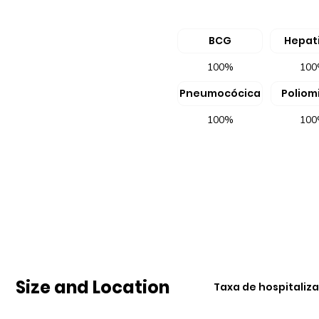
BCG
Hepati
100%
10
Pneumocócica
Poliomi
100%
10
Size and Location
Taxa de hospitaliz