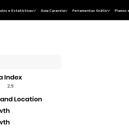
dos e Estatísticas
Guia Caravela
Ferramentas Grátis
Planos 
a Index
2,9
 and Location
wth
wth