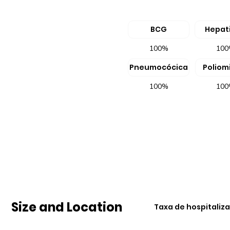
BCG
Hepati
100%
10
Pneumocócica
Poliomi
100%
10
Size and Location
Taxa de hospitaliz