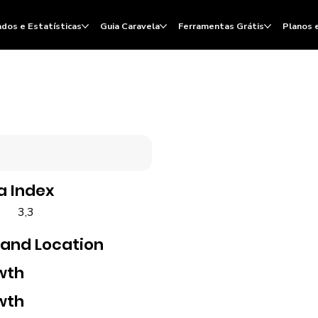
dos e Estatísticas
Guia Caravela
Ferramentas Grátis
Planos 
a Index
3,3
 and Location
wth
wth