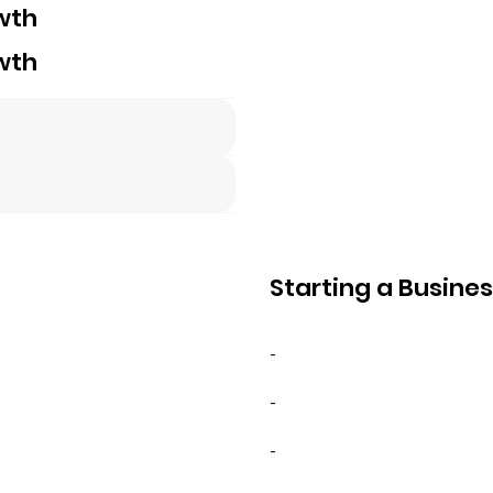
wth
wth
Starting a Busine
-
-
-