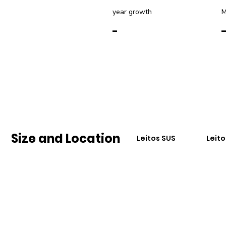
year growth
M
-
Size and Location
Leitos SUS
Leit