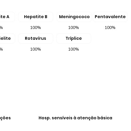
te A
Hepatite B
Meningococo
Pentavalente
0%
100%
100%
100%
elite
Rotavírus
Tríplice
0%
100%
100%
ações
Hosp. sensíveis à atenção básica