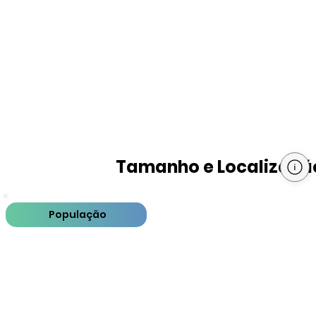
Tamanho e Localizaçã
População
PIB
PIB per capita