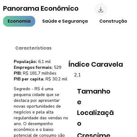
Panorama Econômico
Economia
Saúde e Segurança
Construção
Características
População:
6,1 mil
Índice Caravela
Empregos formais:
529
PIB:
R$ 181,7 milhões
2,1
PIB per capita:
R$ 30,2 mil
Segredo - RS é uma
Tamanho
pequena cidade que se
e
destaca por apresentar
novas oportunidades de
Localizaçã
negócios e pela alta
regularidade das vendas no
o
ano. O desempenho
econômico e o baixo
Crescime
potencial de consumo são