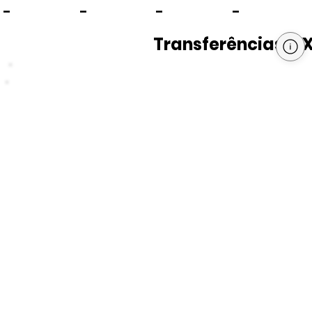
-
-
-
-
Transferências PI