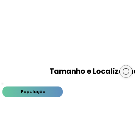
Tamanho e Localizaçã
População
PIB
PIB per capita