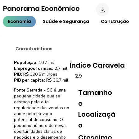
Panorama Econômico
Economia
Saúde e Segurança
Construção
Características
População:
10,7 mil
Índice Caravela
Empregos formais:
2,7 mil
PIB:
R$ 390,5 milhões
2,9
PIB per capita:
R$ 36,7 mil
Ponte Serrada - SC é uma
Tamanho
pequena cidade que se
e
destaca pela alta
regularidade das vendas no
Localizaçã
ano e pelo elevado
potencial de consumo. O
o
pequeno número de novas
oportunidades claras de
Crescime
negócios e o desempenho