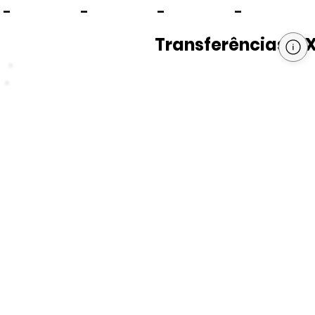
-
-
-
-
Transferências PI