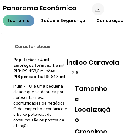
Panorama Econômico
Economia
Saúde e Segurança
Construção
Características
População:
7,4 mil
Índice Caravela
Empregos formais:
1,6 mil
PIB:
R$ 458,6 milhões
2,6
PIB per capita:
R$ 64,3 mil
Pium - TO é uma pequena
Tamanho
cidade que se destaca por
e
apresentar novas
oportunidades de negócios.
Localizaçã
O desempenho econômico e
o baixo potencial de
o
consumo são os pontos de
atenção.
Crescime