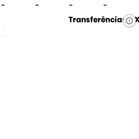
-
-
-
-
Transferências PI