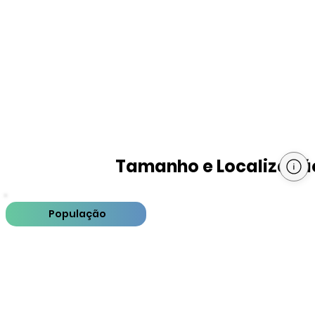
Tamanho e Localizaçã
População
PIB
PIB per capita